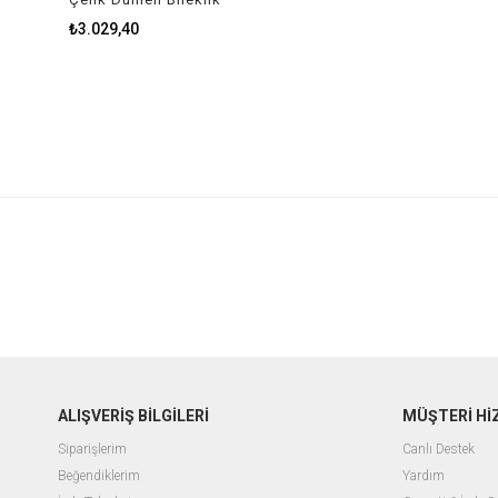
₺3.029,40
ALIŞVERİŞ BİLGİLERİ
MÜŞTERİ Hİ
Siparişlerim
Canlı Destek
Beğendiklerim
Yardım