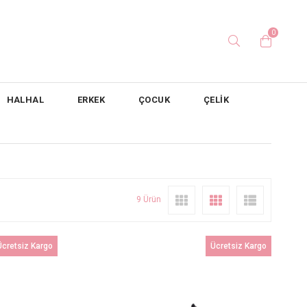
0
HALHAL
ERKEK
ÇOCUK
ÇELİK
9 Ürün
Ücretsiz Kargo
Ücretsiz Kargo