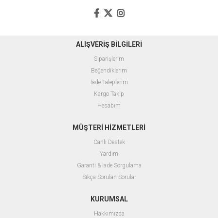
ALIŞVERİŞ BİLGİLERİ
Siparişlerim
Beğendiklerim
İade Taleplerim
Kargo Takip
Hesabım
MÜŞTERİ HİZMETLERİ
Canlı Destek
Yardım
Garanti & İade Sorgulama
Sıkça Sorulan Sorular
KURUMSAL
Hakkımızda