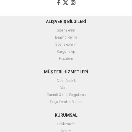
ALIŞVERİŞ BİLGİLERİ
Siparişlerim
Beğendiklerim
İade Taleplerim
Kargo Takip
Hesabım
MÜŞTERİ HİZMETLERİ
Canlı Destek
Yardım
Garanti & İade Sorgulama
Sıkça Sorulan Sorular
KURUMSAL
Hakkımızda
İletişim