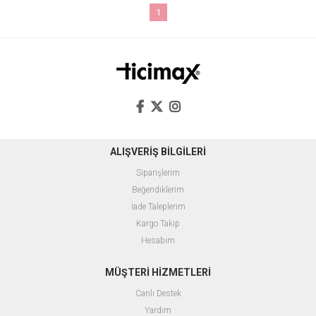
1
ALIŞVERİŞ BİLGİLERİ
Siparişlerim
Beğendiklerim
İade Taleplerim
Kargo Takip
Hesabım
MÜŞTERİ HİZMETLERİ
Canlı Destek
Yardım