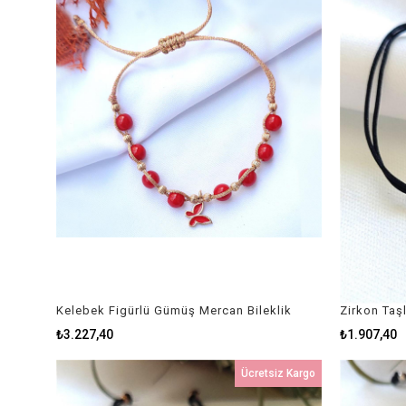
Kelebek Figürlü Gümüş Mercan Bileklik
Zirkon Taş
₺3.227,40
₺1.907,40
Ücretsiz Kargo