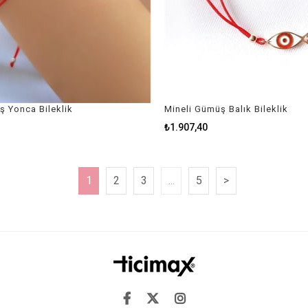
ş Yonca Bileklik
Mineli Gümüş Balık Bileklik
₺1.907,40
1
2
3
...
5
>