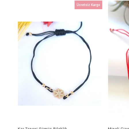
Ücretsiz Kargo
Kar Tanesi Gümüş Bileklik
Mineli Çiç