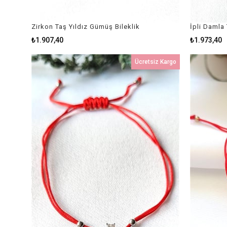
Zirkon Taş Yıldız Gümüş Bileklik
İpli Damla 
₺1.907,40
₺1.973,40
Ücretsiz Kargo