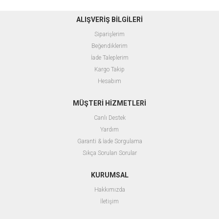
ALIŞVERİŞ BİLGİLERİ
Siparişlerim
Beğendiklerim
İade Taleplerim
Kargo Takip
Hesabım
MÜŞTERİ HİZMETLERİ
Canlı Destek
Yardım
Garanti & İade Sorgulama
Sıkça Sorulan Sorular
KURUMSAL
Hakkımızda
İletişim