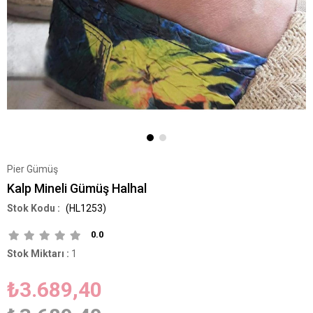
Pier Gümüş
Kalp Mineli Gümüş Halhal
(HL1253)
0.0
Stok Miktarı
:
1
₺3.689,40