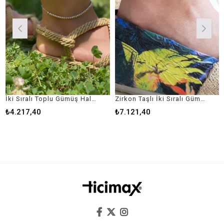
İki Sıralı Toplu Gümüş Halhal
Zirkon Taşlı İki Sıralı Gümüş Halhal
To
4.217,40
₺7.121,40
₺3