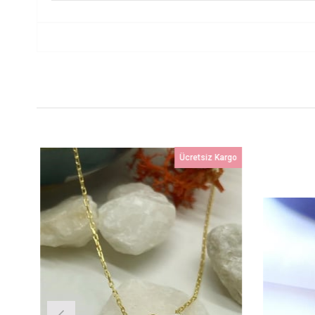
rgo
Ücretsiz Kargo