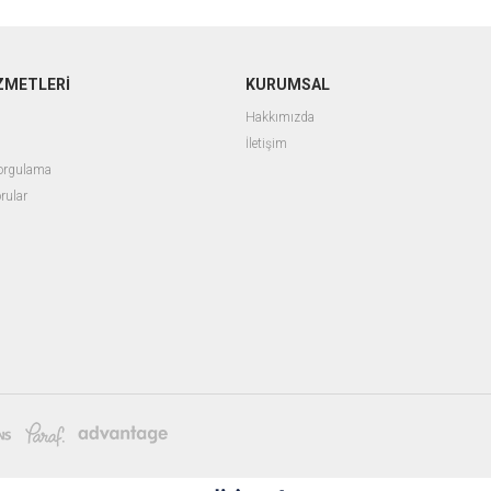
ZMETLERİ
KURUMSAL
Hakkımızda
İletişim
Sorgulama
rular