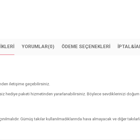
IKLERI
YORUMLAR
(0)
ÖDEME SEÇENEKLERI
İPTAL&İA
nden iletişime geçebilirsiniz.
tsiz hediye paketi hizmetinden yararlanabilirsiniz. Böylece sevdiklerinizi doğu
nılmalıdır. Gümüş takılar kullanılmadıklarında hava almayacak ve diğer takılarl