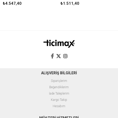
₺4.547,40
₺1.511,40
ALIŞVERİŞ BİLGİLERİ
Siparişlerim
Beğendiklerim
İade Taleplerim
Kargo Takip
Hesabım
MÜŞTERİ HİZMETLERİ